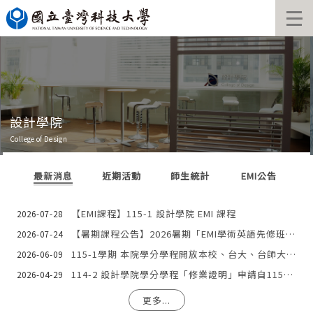
跳
到
主
要
內
容
區
設計學院
College of Design
最新消息
近期活動
師生統計
EMI公告
【EMI課程】115-1 設計學院 EMI 課程
2026-07-28
【暑期課程公告】2026暑期「EMI學術英語先修班」課程~歡迎大一新生踴躍報名
2026-07-24
115-1學期 本院學分學程開放本校、台大、台師大之大學部學生申請修讀（申請期限：115/6/08～115/6/23）
2026-06-09
114-2 設計學院學分學程「修業證明」申請自115/04/27起～115/05/14截止
2026-04-29
更多...