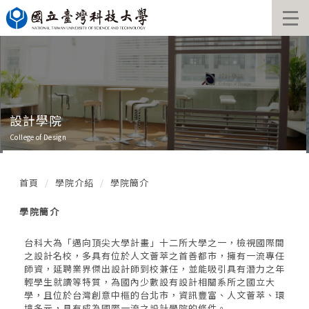
跳
到
主
要
內
容
區
設計學院
College of Design
首頁
學院介紹
學院簡介
學院簡介
台科大為「邁向頂尖大學計畫」十二所大學之一，檢視國際間
之設計名校，多具有位於人文薈萃之首善都市，擁有一流專任
師資，延聘業界傑出設計師到校兼任，並能吸引具有潛力之年
輕學生就讀等特質，為國內少數設有設計相關系所之國立大
學，且位於台灣創意中樞的台北市，資訊豐富、人文薈萃、環
境多元，具有成為國際一流之設計學院的條件。