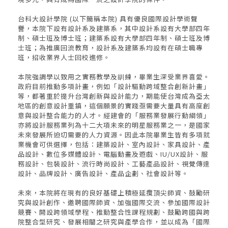
台科大設計學院 (以下簡稱本院) 具有優良國際設計學術聲
譽，本院下設有設計系及建築系，其中設計系設有大學部四年
制、碩士班及博士班；建築系設有大學部四年制、碩士班及博
士班；為推廣回流教育，設計系及建築系均設有在碩士職專
班，招收業界人士回校進修。
本院強調學以致用之實務教學及訓練，畢業生深受業界喜愛。
政府目前推動多項計畫，例如「設計驅動跨域整合創新計畫」
等，都著重於提升台灣創新與設計能力，期能使台灣成為亞太
地區的創意設計重鎮，這個願景的實踐亟需要大量具有高度創
意與設計整合能力的人才。經建會的「服務業發展行動綱領」
亦將設計服務業列為十二大項未來的明星服務業之一，是國家
未來發展所迫切需要的人力資源。因此本院畢業生皆有多項就
業機會可供選擇，包括：建築設計、室內設計、家具設計、產
品設計、數位多媒體設計、電腦動畫及遊戲、IU/UX設計、服
務設計、包裝設計、流行時尚設計、工藝產品設計、視覺傳達
設計、品牌設計、廣告設計、產品企劃、社會設計等。
未來，本院將在現有的良好基礎上積極延攬頂尖師資、鼓勵研
究與設計創作、邀聘國際師資、加強國際交流、參加國際設計
競賽、開設跨領域學程、推動整合性課程規劃、鼓勵跨國與跨
院整合型研究、發展相關之研究與產學合作，並以成為「國際